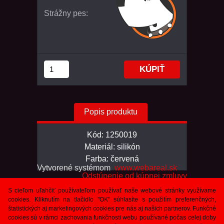
Strážny pes:
Popis produktu
Kód: 1250019
Materiál: silikón
Farba: červená
Vytvorené systémom
www.webareal.sk
Odstúpenie od kúpnej zmluvy
S cieľom uľahčiť používateľom používať naše webové stránky využívame
cookies. Kliknutím na tlačidlo "OK" súhlasíte s použitím preferenčných,
štatistických aj marketingových cookies pre nás aj našich partnerov. Funkčné
cookies sú v rámci zachovania funkčnosti webu používané počas celej doby