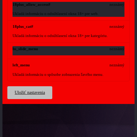
18plus_allow_access#
neznámý
Ukladá informáciu o odsúhlasení okna 18+ pre web.
18plus_cat#
neznámý
Ukladá informáciu o odsúhlasení okna 18+ pre kategóriu.
bs_slide_menu
neznámý
left_menu
neznámý
Ukladá informáciu o spôsobe zobrazenia ľavého menu.
Uložiť nastavenia