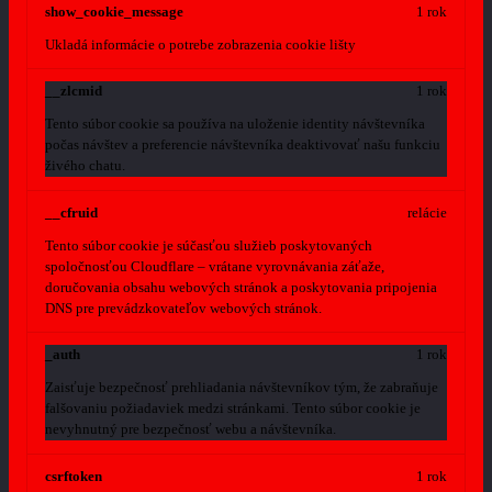
show_cookie_message
1 rok
Ukladá informácie o potrebe zobrazenia cookie lišty
__zlcmid
1 rok
Tento súbor cookie sa používa na uloženie identity návštevníka
počas návštev a preferencie návštevníka deaktivovať našu funkciu
živého chatu.
__cfruid
relácie
Tento súbor cookie je súčasťou služieb poskytovaných
spoločnosťou Cloudflare – vrátane vyrovnávania záťaže,
doručovania obsahu webových stránok a poskytovania pripojenia
DNS pre prevádzkovateľov webových stránok.
_auth
1 rok
Zaisťuje bezpečnosť prehliadania návštevníkov tým, že zabraňuje
falšovaniu požiadaviek medzi stránkami. Tento súbor cookie je
nevyhnutný pre bezpečnosť webu a návštevníka.
csrftoken
1 rok