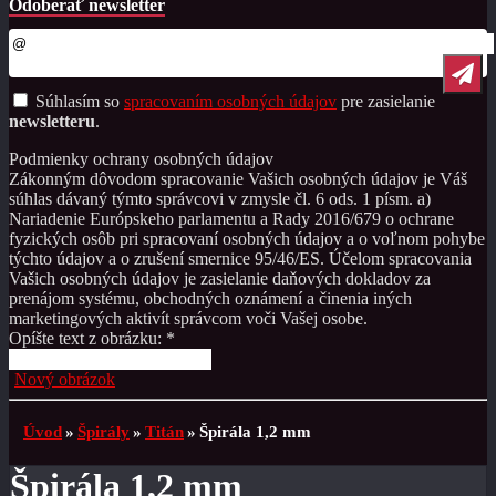
Odoberať newsletter
Súhlasím so
spracovaním osobných údajov
pre zasielanie
newsletteru
.
Podmienky ochrany osobných údajov
Zákonným dôvodom spracovanie Vašich osobných údajov je Váš
súhlas dávaný týmto správcovi v zmysle čl. 6 ods. 1 písm. a)
Nariadenie Európskeho parlamentu a Rady 2016/679 o ochrane
fyzických osôb pri spracovaní osobných údajov a o voľnom pohybe
týchto údajov a o zrušení smernice 95/46/ES. Účelom spracovania
Vašich osobných údajov je zasielanie daňových dokladov za
prenájom systému, obchodných oznámení a činenia iných
marketingových aktivít správcom voči Vašej osobe.
Opíšte text z obrázku: *
Nový obrázok
Úvod
»
Špirály
»
Titán
»
Špirála 1,2 mm
Špirála 1,2 mm