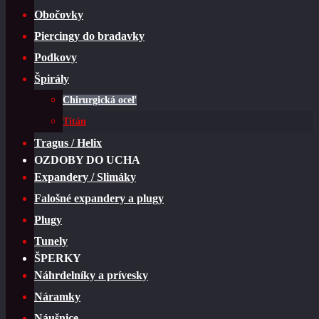
Obočovky
Piercingy do bradavky
Podkovy
Špirály
Chirurgická oceľ
Titán
Tragus / Helix
OZDOBY DO UCHA
Expandery / Slimáky
Falošné expandery a plugy
Plugy
Tunely
ŠPERKY
Náhrdelníky a prívesky
Náramky
Náušnice