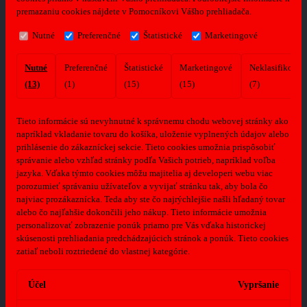
premazaniu cookies nájdete v Pomocníkovi Vášho prehliadača.
Nutné
Preferenčné
Štatistické
Marketingové
Nutné
Preferenčné
Štatistické
Marketingové
Neklasifikovan
(13)
(1)
(15)
(15)
(7)
Tieto informácie sú nevyhnutné k správnemu chodu webovej stránky ako
napríklad vkladanie tovaru do košíka, uloženie vyplnených údajov alebo
prihlásenie do zákazníckej sekcie.
Tieto cookies umožnia prispôsobiť
správanie alebo vzhľad stránky podľa Vašich potrieb, napríklad voľba
jazyka.
Vďaka týmto cookies môžu majitelia aj developeri webu viac
porozumieť správaniu užívateľov a vyvijať stránku tak, aby bola čo
najviac prozákaznícka. Teda aby ste čo najrýchlejšie našli hľadaný tovar
alebo čo najľahšie dokončili jeho nákup.
Tieto informácie umožnia
personalizovať zobrazenie ponúk priamo pre Vás vďaka historickej
skúsenosti prehliadania predchádzajúcich stránok a ponúk.
Tieto cookies
zatiaľ neboli roztriedené do vlastnej kategórie.
Účel
Vypršanie