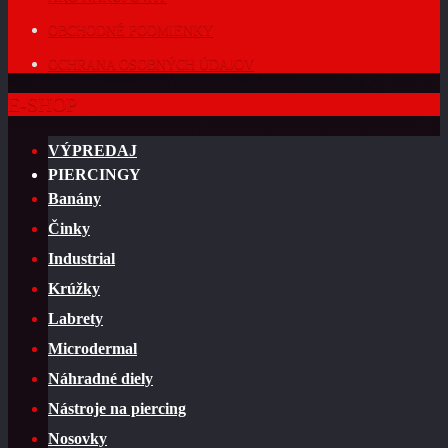
OBCHODNÉ PODMIENKY
OCHRANA OSOBNÝCH ÚDAJOV
E-SHOP
VÝPREDAJ
PIERCINGY
Banány
Činky
Industrial
Krúžky
Labrety
Microdermal
Náhradné diely
Nástroje na piercing
Nosovky