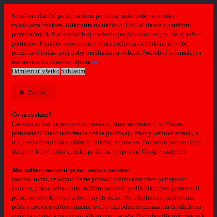
S cieľom uľahčiť používateľom používať naše webové stránky
využívame cookies. Kliknutím na tlačidlo "OK" súhlasíte s použitím
preferenčných, štatistických aj marketingových cookies pre nás aj našich
partnerov. Funkčné cookies sú v rámci zachovania funkčnosti webu
používané počas celej doby prehliadania webom. Podrobné informácie a
nastavenia ku cookies nájdete
tu
.
Odmietnuť všetko
Súhlasím
Zavrieť
Čo sú cookies?
Cookies sú krátke textové informácie, ktoré sú uložené vo Vašom
prehliadači. Tieto informácie bežne používajú všetky webové stránky a
ich prechádzaním dochádza k ukladaniu cookies. Pomocou partnerských
skriptov, ktoré môžu stránky používať (napríklad Google analytics
Ako môžem nastaviť prácu webu s cookies?
Napriek tomu, že odporúčame povoliť používanie všetkých typov
cookies, prácu webu s nimi môžete nastaviť podľa vlastných preferencií
pomocou checkboxov zobrazených nižšie. Po odsúhlasení nastavenia
práce s cookies môžete zmeniť svoje rozhodnutie zmazaním či editáciou
cookies priamo v nastavení Vášho prehliadača. Podrobnejšie informácie k