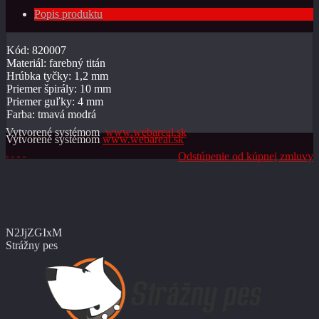
Popis produktu
Kód: 820007
Materiál: farebný titán
Hrúbka tyčky: 1,2 mm
Priemer špirály: 10 mm
Priemer guľky: 4 mm
Farba: tmavá modrá
Vytvorené systémom
www.webareal.sk
Vytvorené systémom
www.webareal.sk
Odstúpenie od kúpnej zmluvy
N2JjZGIxM
Strážny pes