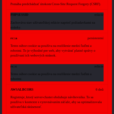
Pomáha predchádzať útokom Cross-Site Request Forgery (CSRF).
PHPSESSID
relácie
Zachováva stav užívateľskej relácie naprieč požiadavkami na
stránky.
rc::a
persistentní
Tento súbor cookie sa používa na rozlíšenie medzi ľuďmi a
robotmi. To je výhodné pre web, aby vytvárať platné správy o
používaní ich webových stránok.
rc::c
relácie
Tento súbor cookie sa používa na rozlíšenie medzi ľuďmi a
robotmi.
AWSALBCORS
6 dnů
Registruje, ktorý server-cluster obsluhuje návštevníka. To sa
používa v kontexte s vyrovnávaním záťaže, aby sa optimalizovala
užívateľská skúsenosť.