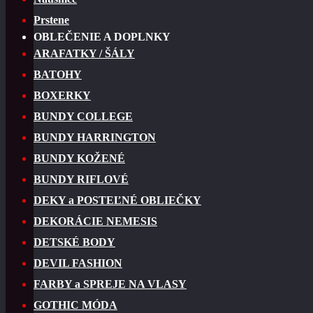
Prstene
OBLEČENIE A DOPLNKY
ARAFATKY / ŠÁLY
BATOHY
BOXERKY
BUNDY COLLEGE
BUNDY HARRINGTON
BUNDY KOŽENÉ
BUNDY RIFLOVÉ
DEKY a POSTEĽNÉ OBLIEČKY
DEKORÁCIE NEMESIS
DETSKÉ BODY
DEVIL FASHION
FARBY a SPREJE NA VLASY
GOTHIC MÓDA