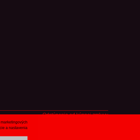
Odstúpenie od kúpnej zmluvy
j marketingových
cie a nastavenia