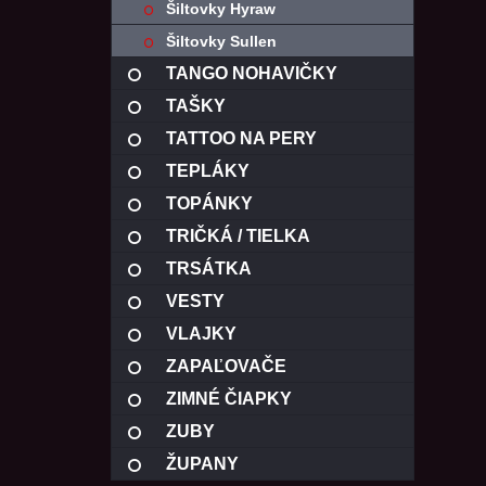
Šiltovky Hyraw
Šiltovky Sullen
TANGO NOHAVIČKY
TAŠKY
TATTOO NA PERY
TEPLÁKY
TOPÁNKY
TRIČKÁ / TIELKA
TRSÁTKA
VESTY
VLAJKY
ZAPAĽOVAČE
ZIMNÉ ČIAPKY
ZUBY
ŽUPANY