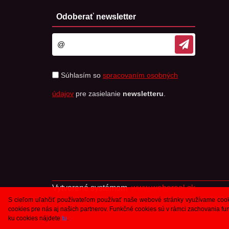
Odoberať newsletter
Súhlasím so
spracovaním osobných
údajov
pre zasielanie
newsletteru
.
Vytvorené systémom
www.webareal.sk
S cieľom uľahčiť používateľom používať naše webové stránky využívame cookies
cookies pre nás aj našich partnerov. Funkčné cookies sú v rámci zachovania 
ku cookies nájdete
tu
.