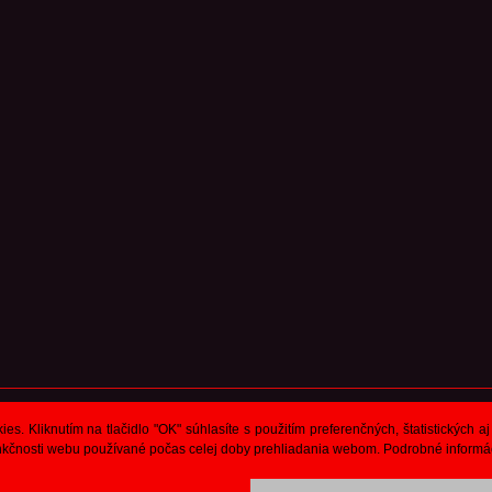
. Kliknutím na tlačidlo "OK" súhlasíte s použitím preferenčných, štatistických a
funkčnosti webu používané počas celej doby prehliadania webom. Podrobné informá