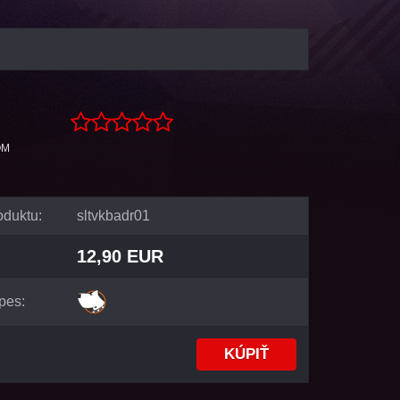
OM
oduktu:
sltvkbadr01
12,90 EUR
pes: