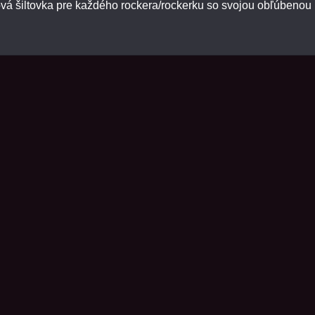
ová šiltovka pre každého rockera/rockerku so svojou obľúbeno