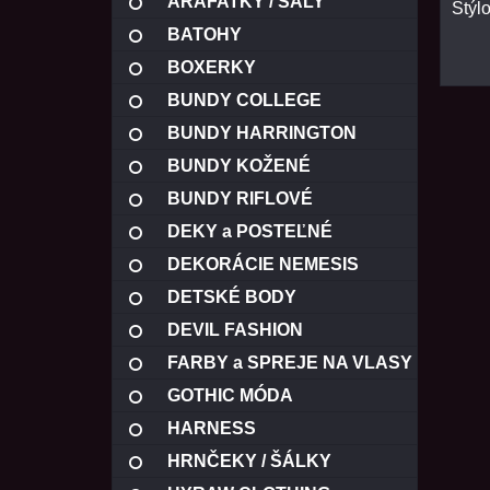
ARAFATKY / ŠÁLY
Štýl
BATOHY
BOXERKY
BUNDY COLLEGE
BUNDY HARRINGTON
BUNDY KOŽENÉ
BUNDY RIFLOVÉ
DEKY a POSTEĽNÉ
OBLIEČKY
DEKORÁCIE NEMESIS
DETSKÉ BODY
DEVIL FASHION
FARBY a SPREJE NA VLASY
GOTHIC MÓDA
HARNESS
HRNČEKY / ŠÁLKY