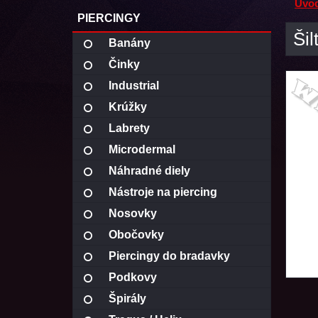
Úvo
PIERCINGY
Šil
Banány
Činky
Industrial
Krúžky
Labrety
Microdermal
Náhradné diely
Nástroje na piercing
Nosovky
Obočovky
Piercingy do bradavky
Podkovy
Špirály