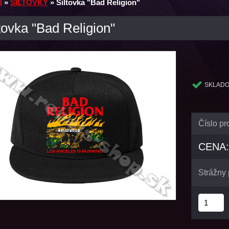
d
»
ŠILTOVKY
»
Šiltovka "Bad Religion"
tovka "Bad Religion"
SKLAD
Číslo pr
CENA:
Strážny 