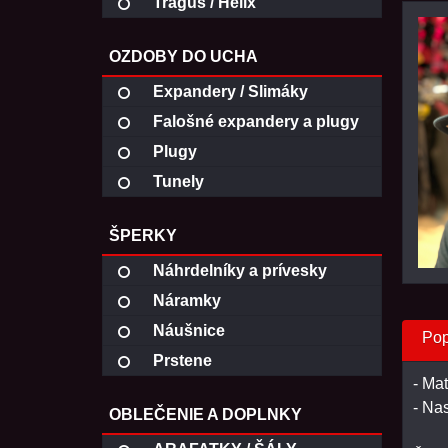
Tragus / Helix
OZDOBY DO UCHA
Expandery / Slimáky
Falošné expandery a plugy
Plugy
Tunely
ŠPERKY
Náhrdelníky a prívesky
Náramky
Náušnice
Pop
Prstene
- Ma
- Na
OBLEČENIE A DOPLNKY