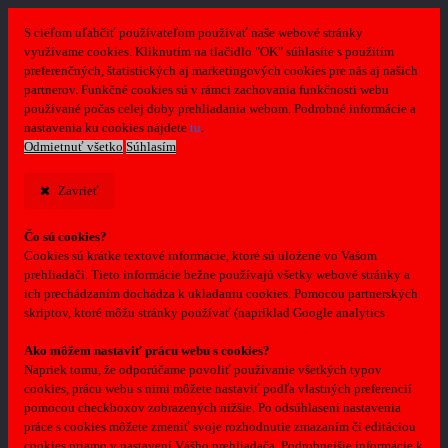
S cieľom uľahčiť používateľom používať naše webové stránky
využívame cookies. Kliknutím na tlačidlo "OK" súhlasíte s použitím
preferenčných, štatistických aj marketingových cookies pre nás aj našich
partnerov. Funkčné cookies sú v rámci zachovania funkčnosti webu
používané počas celej doby prehliadania webom. Podrobné informácie a
nastavenia ku cookies nájdete
tu
.
Odmietnuť všetko
Súhlasím
Zavrieť
Čo sú cookies?
Cookies sú krátke textové informácie, ktoré sú uložené vo Vašom
prehliadači. Tieto informácie bežne používajú všetky webové stránky a
ich prechádzaním dochádza k ukladaniu cookies. Pomocou partnerských
skriptov, ktoré môžu stránky používať (napríklad Google analytics
Ako môžem nastaviť prácu webu s cookies?
Napriek tomu, že odporúčame povoliť používanie všetkých typov
cookies, prácu webu s nimi môžete nastaviť podľa vlastných preferencií
pomocou checkboxov zobrazených nižšie. Po odsúhlasení nastavenia
práce s cookies môžete zmeniť svoje rozhodnutie zmazaním či editáciou
cookies priamo v nastavení Vášho prehliadača. Podrobnejšie informácie k