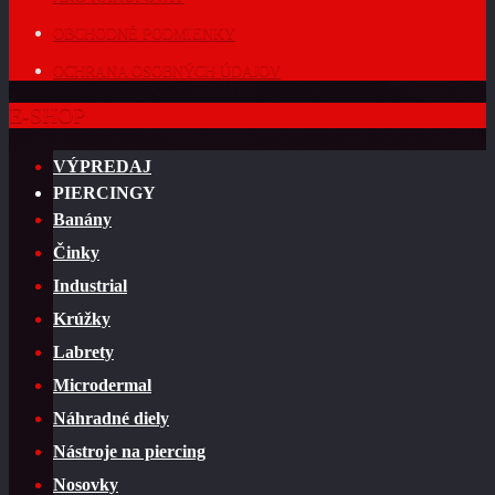
OBCHODNÉ PODMIENKY
OCHRANA OSOBNÝCH ÚDAJOV
E-SHOP
VÝPREDAJ
PIERCINGY
Banány
Činky
Industrial
Krúžky
Labrety
Microdermal
Náhradné diely
Nástroje na piercing
Nosovky