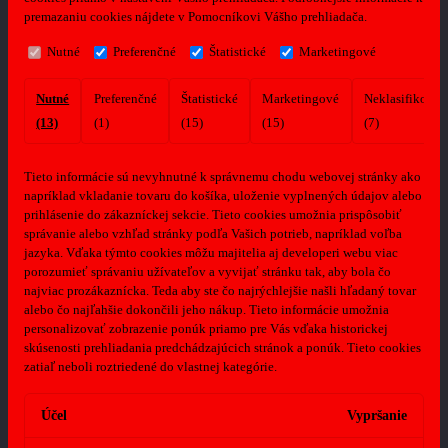
premazaniu cookies nájdete v Pomocníkovi Vášho prehliadača.
Nutné
Preferenčné
Štatistické
Marketingové
Nutné
Preferenčné
Štatistické
Marketingové
Neklasifikovan
(13)
(1)
(15)
(15)
(7)
Tieto informácie sú nevyhnutné k správnemu chodu webovej stránky ako
napríklad vkladanie tovaru do košíka, uloženie vyplnených údajov alebo
prihlásenie do zákazníckej sekcie.
Tieto cookies umožnia prispôsobiť
správanie alebo vzhľad stránky podľa Vašich potrieb, napríklad voľba
jazyka.
Vďaka týmto cookies môžu majitelia aj developeri webu viac
porozumieť správaniu užívateľov a vyvijať stránku tak, aby bola čo
najviac prozákaznícka. Teda aby ste čo najrýchlejšie našli hľadaný tovar
alebo čo najľahšie dokončili jeho nákup.
Tieto informácie umožnia
personalizovať zobrazenie ponúk priamo pre Vás vďaka historickej
skúsenosti prehliadania predchádzajúcich stránok a ponúk.
Tieto cookies
zatiaľ neboli roztriedené do vlastnej kategórie.
Účel
Vypršanie