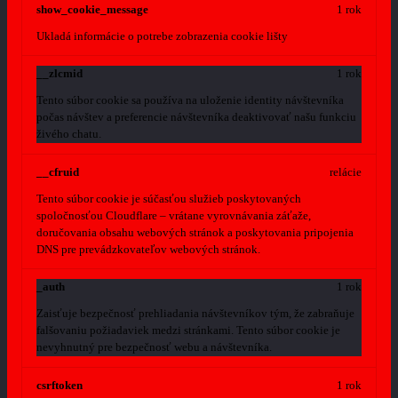
show_cookie_message
1 rok
Ukladá informácie o potrebe zobrazenia cookie lišty
__zlcmid
1 rok
Tento súbor cookie sa používa na uloženie identity návštevníka
počas návštev a preferencie návštevníka deaktivovať našu funkciu
živého chatu.
__cfruid
relácie
Tento súbor cookie je súčasťou služieb poskytovaných
spoločnosťou Cloudflare – vrátane vyrovnávania záťaže,
doručovania obsahu webových stránok a poskytovania pripojenia
DNS pre prevádzkovateľov webových stránok.
_auth
1 rok
Zaisťuje bezpečnosť prehliadania návštevníkov tým, že zabraňuje
falšovaniu požiadaviek medzi stránkami. Tento súbor cookie je
nevyhnutný pre bezpečnosť webu a návštevníka.
csrftoken
1 rok