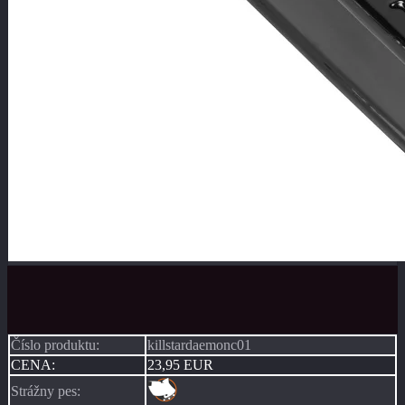
Číslo produktu:
killstardaemonc01
CENA:
23,95 EUR
Strážny pes: