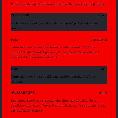
Pomáha predchádzať útokom Cross-Site Request Forgery (CSRF).
PHPSESSID
relácie
Zachováva stav užívateľskej relácie naprieč požiadavkami na
stránky.
rc::a
persistentní
Tento súbor cookie sa používa na rozlíšenie medzi ľuďmi a
robotmi. To je výhodné pre web, aby vytvárať platné správy o
používaní ich webových stránok.
rc::c
relácie
Tento súbor cookie sa používa na rozlíšenie medzi ľuďmi a
robotmi.
AWSALBCORS
6 dnů
Registruje, ktorý server-cluster obsluhuje návštevníka. To sa
používa v kontexte s vyrovnávaním záťaže, aby sa optimalizovala
užívateľská skúsenosť.