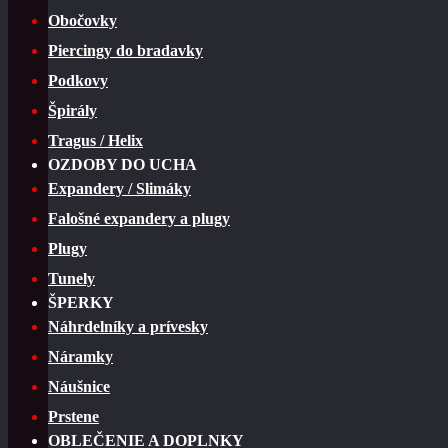
Obočovky
Piercingy do bradavky
Podkovy
Špirály
Tragus / Helix
OZDOBY DO UCHA
Expandery / Slimáky
Falošné expandery a plugy
Plugy
Tunely
ŠPERKY
Náhrdelníky a prívesky
Náramky
Náušnice
Prstene
OBLEČENIE A DOPLNKY