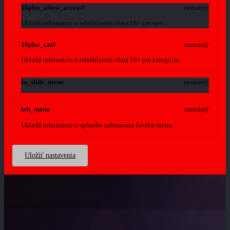
18plus_allow_access#
neznámý
Ukladá informáciu o odsúhlasení okna 18+ pre web.
18plus_cat#
neznámý
Ukladá informáciu o odsúhlasení okna 18+ pre kategóriu.
bs_slide_menu
neznámý
left_menu
neznámý
Ukladá informáciu o spôsobe zobrazenia ľavého menu.
Uložiť nastavenia