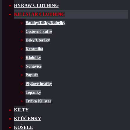
HYRAW CLOTHING
KILLSTAR CLOTHING
Batohy/Tašky/Kabelky
Cestovné kufre
Deky/Uteráky
Keramika
Klobúky
Nohavice
Papuče
Plyšové hračky
Topánky
Tričká Killstar
KILTY
KĽÚČENKY
KOŠELE