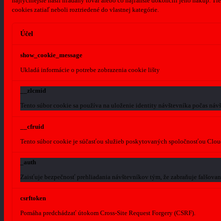
najrýchlejšie našli hľadaný tovar alebo čo najľahšie dokončili jeho nákup.
Tie
cookies zatiaľ neboli roztriedené do vlastnej kategórie.
Účel
show_cookie_message
Ukladá informácie o potrebe zobrazenia cookie lišty
__zlcmid
Tento súbor cookie sa používa na uloženie identity návštevníka počas návš
__cfruid
Tento súbor cookie je súčasťou služieb poskytovaných spoločnosťou Clou
_auth
Zaisťuje bezpečnosť prehliadania návštevníkov tým, že zabraňuje falšova
csrftoken
Pomáha predchádzať útokom Cross-Site Request Forgery (CSRF).