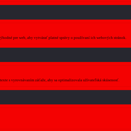
 výhodné pre web, aby vytvárať platné správy o používaní ich webových stránok.
ontexte s vyrovnávaním záťaže, aby sa optimalizovala užívateľská skúsenosť.