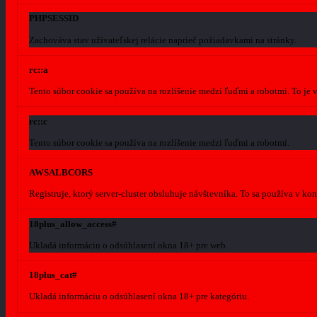
PHPSESSID
Zachováva stav užívateľskej relácie naprieč požiadavkami na stránky.
rc::a
Tento súbor cookie sa používa na rozlíšenie medzi ľuďmi a robotmi. To je
rc::c
Tento súbor cookie sa používa na rozlíšenie medzi ľuďmi a robotmi.
AWSALBCORS
Registruje, ktorý server-cluster obsluhuje návštevníka. To sa používa v k
18plus_allow_access#
Ukladá informáciu o odsúhlasení okna 18+ pre web.
18plus_cat#
Ukladá informáciu o odsúhlasení okna 18+ pre kategóriu.