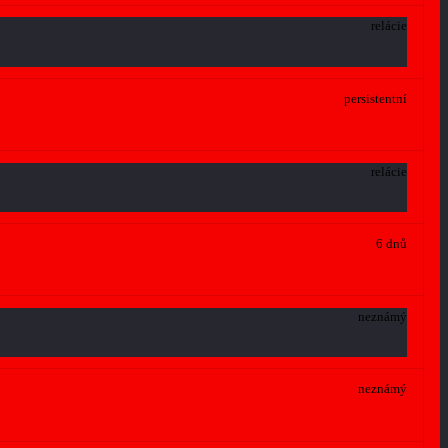
relácie
persistentní
relácie
6 dnů
neznámý
neznámý