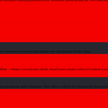
to informácie umožnia personalizovať zobrazenie ponúk priamo pre Vás vďaka hist
tev a preferencie návštevníka deaktivovať našu funkciu živého chatu.
dflare – vrátane vyrovnávania záťaže, doručovania obsahu webových stránok a p
niu požiadaviek medzi stránkami. Tento súbor cookie je nevyhnutný pre bezpečnos