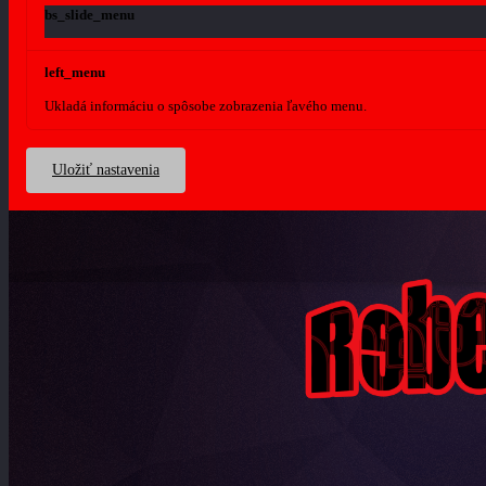
bs_slide_menu
left_menu
Ukladá informáciu o spôsobe zobrazenia ľavého menu.
Uložiť nastavenia