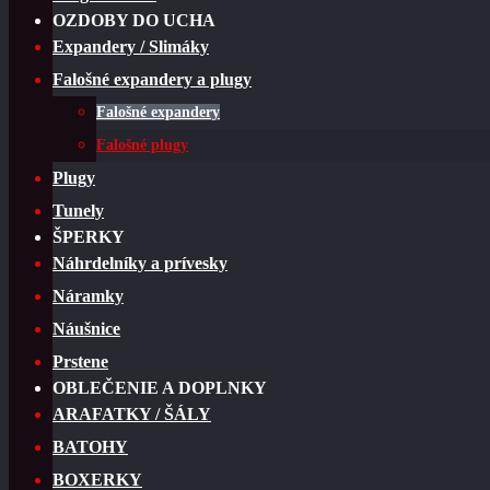
OZDOBY DO UCHA
Expandery / Slimáky
Falošné expandery a plugy
Falošné expandery
Falošné plugy
Plugy
Tunely
ŠPERKY
Náhrdelníky a prívesky
Náramky
Náušnice
Prstene
OBLEČENIE A DOPLNKY
ARAFATKY / ŠÁLY
BATOHY
BOXERKY