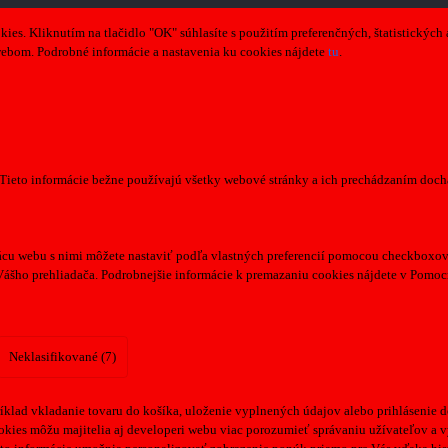
s. Kliknutím na tlačidlo "OK" súhlasíte s použitím preferenčných, štatistických 
webom. Podrobné informácie a nastavenia ku cookies nájdete
tu
.
. Tieto informácie bežne používajú všetky webové stránky a ich prechádzaním doc
cu webu s nimi môžete nastaviť podľa vlastných preferencií pomocou checkboxov 
Vášho prehliadača. Podrobnejšie informácie k premazaniu cookies nájdete v Pomoc
Neklasifikované (7)
klad vkladanie tovaru do košíka, uloženie vyplnených údajov alebo prihlásenie d
kies môžu majitelia aj developeri webu viac porozumieť správaniu užívateľov a vyv