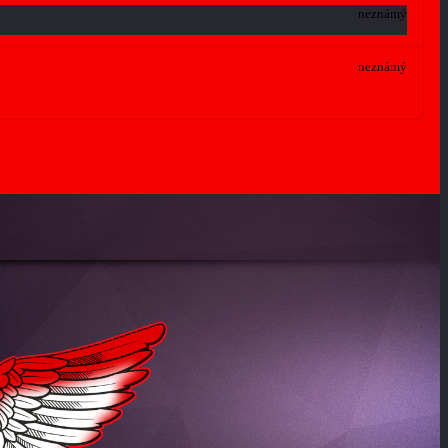
neznámý
neznámý