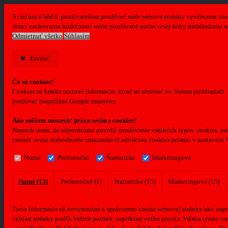
S cieľom uľahčiť používateľom používať naše webové stránky využívame cookie
rámci zachovania funkčnosti webu používané počas celej doby prehliadania 
Odmietnuť všetko
Súhlasím
Zavrieť
Čo sú cookies?
Cookies sú krátke textové informácie, ktoré sú uložené vo Vašom prehliadači
používať (napríklad Google analytics
Ako môžem nastaviť prácu webu s cookies?
Napriek tomu, že odporúčame povoliť používanie všetkých typov cookies, prá
zmeniť svoje rozhodnutie zmazaním či editáciou cookies priamo v nastavení 
Nutné
Preferenčné
Štatistické
Marketingové
Nutné (13)
Preferenčné (1)
Štatistické (15)
Marketingové (15)
Tieto informácie sú nevyhnutné k správnemu chodu webovej stránky ako naprí
vzhľad stránky podľa Vašich potrieb, napríklad voľba jazyka.
Vďaka týmto coo