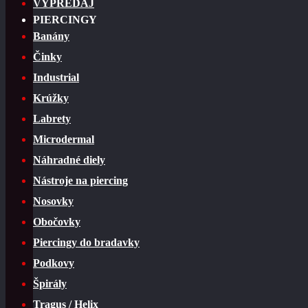
VÝPREDAJ
PIERCINGY
Banány
Činky
Industrial
Krúžky
Labrety
Microdermal
Náhradné diely
Nástroje na piercing
Nosovky
Obočovky
Piercingy do bradavky
Podkovy
Špirály
Tragus / Helix