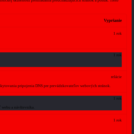
orickej skúsenosti prehliadania predchádzajúcich stránok a ponúk.
Tieto
Vypršanie
1 rok
1 rok
relácie
oskytovania pripojenia DNS pre prevádzkovateľov webových stránok.
1 rok
ť webu a návštevníka.
1 rok